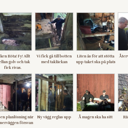
lken Röta! Fy! Allt
Vi fick gå till botten
Liten ås för att stötta
Återv
llan golv och tak
med takläckan
upp taket ska på plats
fick rivas.
n planlösning när
Ny vägg reglas upp
Å magen ska ha sitt
Rä
merväggen försvan