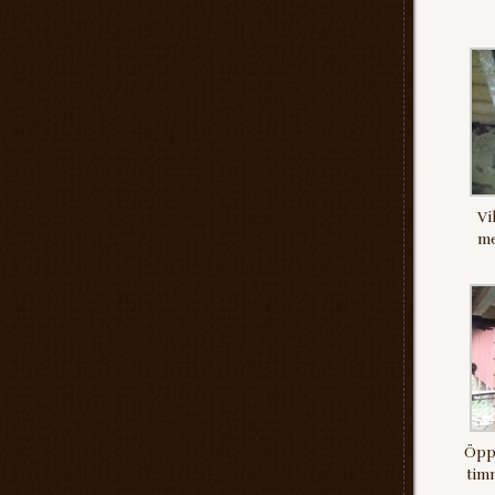
Vi
me
Öppe
tim