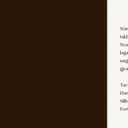
När
tak
Nor
lag
ung
gjo
Tac
Har
Sil
Fort