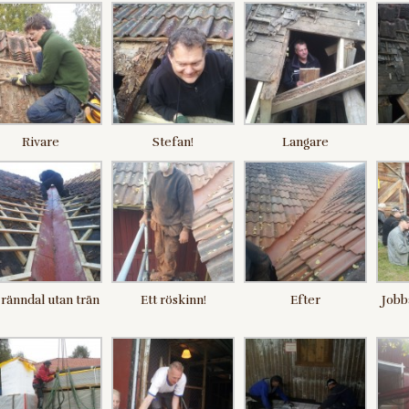
Rivare
Stefan!
Langare
ränndal utan trän
Ett röskinn!
Efter
Jobb