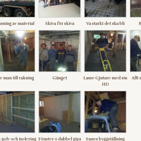
sning av material
Skiva för skiva
Va starkt det ska bli
B
e man till rakning
Gänget
Lasse Gjutare med sin
Allt
HD
 golv och isolering
Fönster o dubbel gips
Sunes byggställning