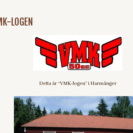
MK-LOGEN
Detta är “VMK-logen” i Harmånger