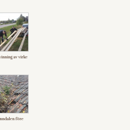
inning av virke
nndalen före