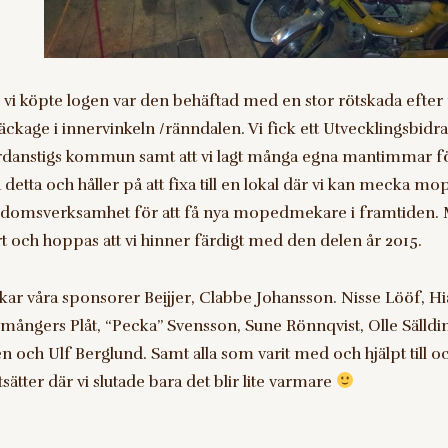
 vi köpte logen var den behäftad med en stor rötskada efter
läckage i innervinkeln /ränndalen. Vi fick ett Utvecklingsbidra
danstigs kommun samt att vi lagt många egna mantimmar fö
a detta och håller på att fixa till en lokal där vi kan mecka mo
domsverksamhet för att få nya mopedmekare i framtiden. 
rt och hoppas att vi hinner färdigt med den delen år 2015.
kar våra sponsorer Beijjer, Clabbe Johansson. Nisse Lööf, Hi
mångers Plåt, “Pecka” Svensson, Sune Rönnqvist, Olle Sälld
len och Ulf Berglund. Samt alla som varit med och hjälpt till o
sätter där vi slutade bara det blir lite varmare