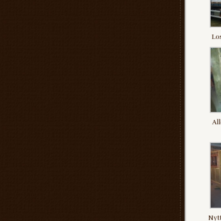
Los
All
Nytt