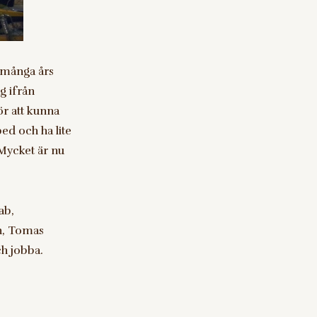
 många års
g ifrån
r att kunna
ped och ha lite
Mycket är nu
ab,
in, Tomas
ch jobba.