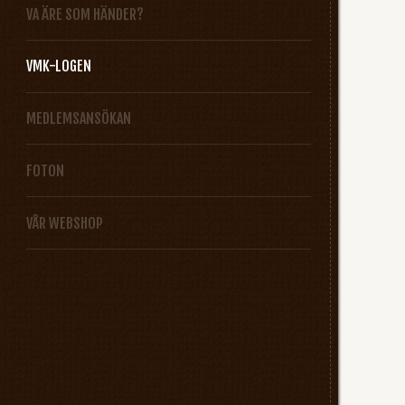
VA ÄRE SOM HÄNDER?
VMK-LOGEN
MEDLEMSANSÖKAN
FOTON
VÅR WEBSHOP